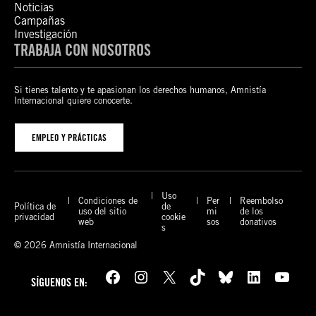
Noticias
Campañas
Investigación
TRABAJA CON NOSOTROS
Si tienes talento y te apasionan los derechos humanos, Amnistía
Internacional quiere conocerte.
EMPLEO Y PRÁCTICAS
Uso
Condiciones de
Per
Reembolso
Política de
de
uso del sitio
mi
de los
privacidad
cookie
web
sos
donativos
s
© 2026 Amnistía Internacional
Facebook
Instagram
X
TikTok
Bluesky
LinkedIn
YouTube
SÍGUENOS EN: