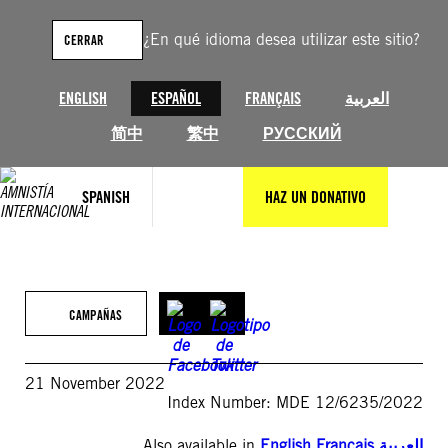
Saltar
al
¿En qué idioma desea utilizar este sitio?
CERRAR
contenido
ENGLISH
ESPAÑOL
FRANÇAIS
العربية
简中
繁中
РУССКИЙ
SPANISH
HAZ UN DONATIVO
CAMPAÑAS
21 November 2022
Index Number: MDE 12/6235/2022
Also available in
English
,
Français
,
العربية