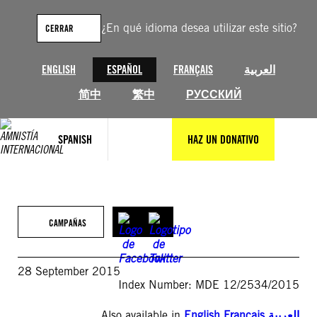
Saltar
al
¿En qué idioma desea utilizar este sitio?
CERRAR
contenido
ENGLISH
ESPAÑOL
FRANÇAIS
العربية
简中
繁中
РУССКИЙ
SPANISH
HAZ UN DONATIVO
CAMPAÑAS
28 September 2015
Index Number: MDE 12/2534/2015
Also available in
English
,
Français
,
العربية