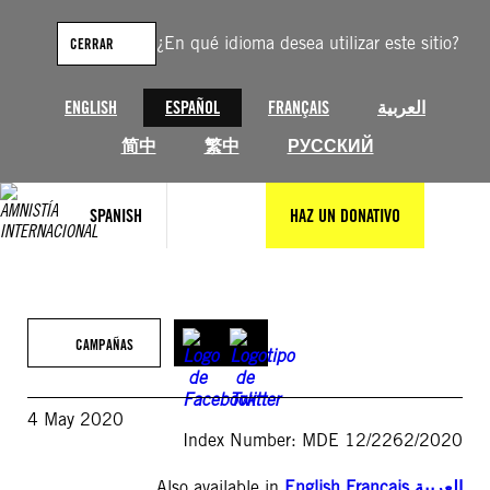
Saltar
al
¿En qué idioma desea utilizar este sitio?
CERRAR
contenido
ENGLISH
ESPAÑOL
FRANÇAIS
العربية
简中
繁中
РУССКИЙ
SPANISH
HAZ UN DONATIVO
CAMPAÑAS
4 May 2020
Index Number: MDE 12/2262/2020
Also available in
English
,
Français
,
العربية