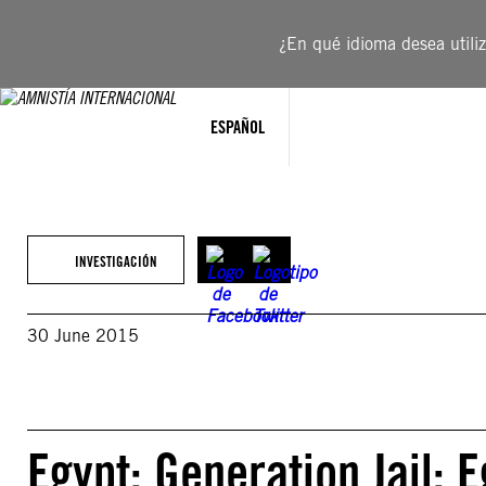
Saltar
al
¿En qué idioma desea utiliza
contenido
ESPAÑOL
INVESTIGACIÓN
30 June 2015
Egypt: Generation Jail: 