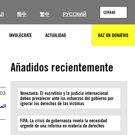
CERRAR
ال
简中
繁中
РУССКИЙ
INVOLÚCRATE
ACTUALIDAD
HAZ UN DONATIVO
BUSCAR
Añadidos recientemente
003
Venezuela: El escrutinio y la justicia internacional
deben prevalecer ante los esfuerzos del gobierno por
ignorar los derechos de las víctimas
العر
FIFA: La crisis de gobernanza revela la necesidad
urgente de una reforma en materia de derechos