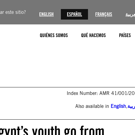
r este sitio?
ENGLISH
ESPAÑOL
FRANÇAIS
عربية
QUIÉNES SOMOS
QUÉ HACEMOS
PAÍSES
Index Number: AMR 41/001/2
Also available in
English
,
بية
Egypt’s youth go from