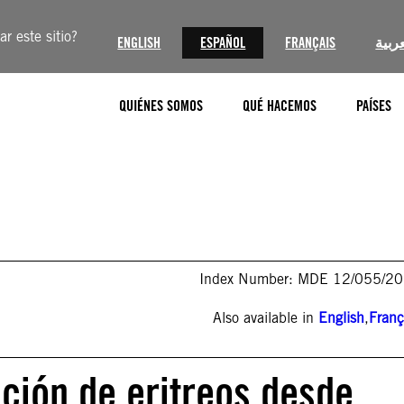
r este sitio?
ENGLISH
ESPAÑOL
FRANÇAIS
عربية
QUIÉNES SOMOS
QUÉ HACEMOS
PAÍSES
Index Number: MDE 12/055/2
Also available in
English
,
Franç
ución de eritreos desde