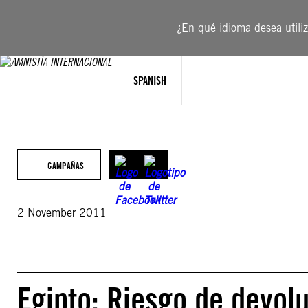
Saltar
al
¿En qué idioma desea utiliza
contenido
SPANISH
CAMPAÑAS
2 November 2011
Egipto: Riesgo de devol