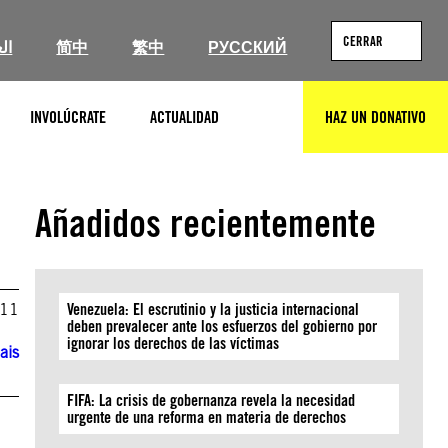
CERRAR
ال
简中
繁中
РУССКИЙ
INVOLÚCRATE
ACTUALIDAD
HAZ UN DONATIVO
BUSCAR
Añadidos recientemente
011
Venezuela: El escrutinio y la justicia internacional
deben prevalecer ante los esfuerzos del gobierno por
ignorar los derechos de las víctimas
ais
FIFA: La crisis de gobernanza revela la necesidad
urgente de una reforma en materia de derechos