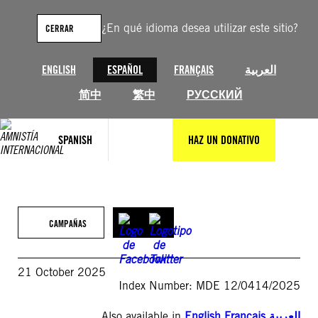
Saltar
al
¿En qué idioma desea utilizar este sitio?
CERRAR
contenido
ENGLISH
ESPAÑOL
FRANÇAIS
العربية
简中
繁中
РУССКИЙ
SPANISH
HAZ UN DONATIVO
CAMPAÑAS
21 October 2025
Index Number: MDE 12/0414/2025
Also available in
English
,
Français
,
العربية