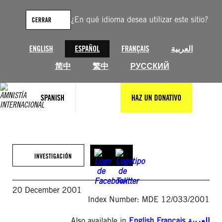
Saltar
al
¿En qué idioma desea utilizar este sitio?
CERRAR
contenido
ENGLISH
ESPAÑOL
FRANÇAIS
العربية
简中
繁中
РУССКИЙ
SPANISH
HAZ UN DONATIVO
INVESTIGACIÓN
20 December 2001
Index Number: MDE 12/033/2001
Also available in
English
,
Français
,
العربية