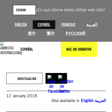
Saltar
al
¿En qué idioma desea utilizar este sitio?
CERRAR
contenido
ENGLISH
ESPAÑOL
FRANÇAIS
العربية
简中
繁中
РУССКИЙ
ESPAÑOL
HAZ UN DONATIVO
INVESTIGACIÓN
12 January 2018
Also available in
English
,
العربية