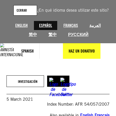
Saltar
al
¿En qué idioma desea utilizar este sitio?
CERRAR
contenido
ENGLISH
ESPAÑOL
FRANÇAIS
العربية
简中
繁中
РУССКИЙ
SPANISH
HAZ UN DONATIVO
INVESTIGACIÓN
5 March 2021
Index Number: AFR 54/057/2007
Also available in
English
,
Français