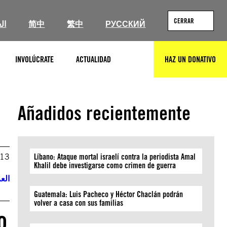
CERRAR
ال
简中
繁中
РУССКИЙ
INVOLÚCRATE
ACTUALIDAD
HAZ UN DONATIVO
BUSCAR
Añadidos recientemente
013
Líbano: Ataque mortal israelí contra la periodista Amal
Khalil debe investigarse como crimen de guerra
العر
Guatemala: Luis Pacheco y Héctor Chaclán podrán
volver a casa con sus familias
o