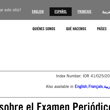
r este sitio?
ENGLISH
ESPAÑOL
FRANÇAIS
عربية
QUIÉNES SOMOS
QUÉ HACEMOS
PAÍSES
Index Number: IOR 41/025/2
Also available in
English
,
Français
,
بية
 sobre el Examen Periódic