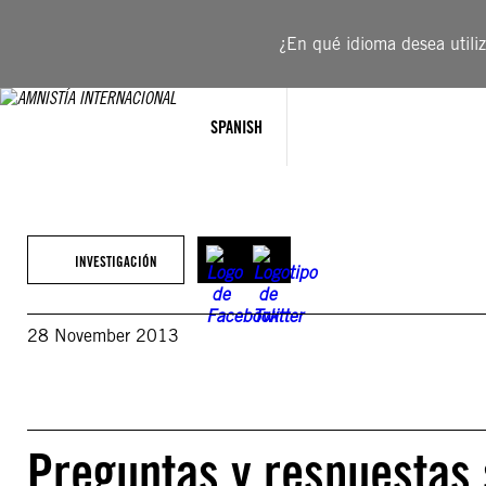
Saltar
al
¿En qué idioma desea utiliza
contenido
SPANISH
INVESTIGACIÓN
28 November 2013
Preguntas y respuestas