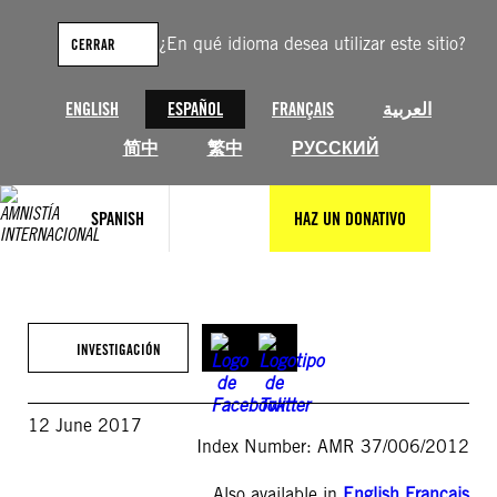
Saltar
al
¿En qué idioma desea utilizar este sitio?
CERRAR
contenido
ENGLISH
ESPAÑOL
FRANÇAIS
العربية
简中
繁中
РУССКИЙ
SPANISH
HAZ UN DONATIVO
INVESTIGACIÓN
12 June 2017
Index Number: AMR 37/006/2012
Also available in
English
,
Français