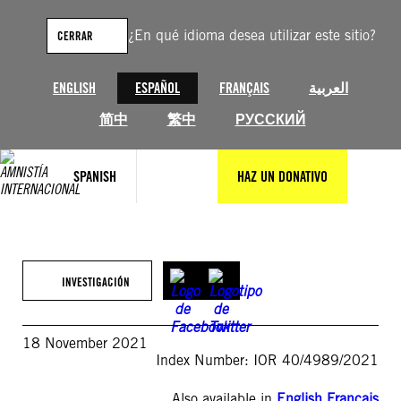
Saltar
al
¿En qué idioma desea utilizar este sitio?
CERRAR
contenido
ENGLISH
ESPAÑOL
FRANÇAIS
العربية
简中
繁中
РУССКИЙ
SPANISH
HAZ UN DONATIVO
INVESTIGACIÓN
18 November 2021
Index Number: IOR 40/4989/2021
Also available in
English
,
Français