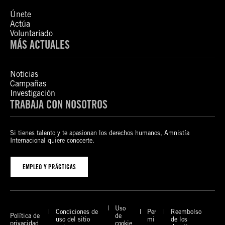
Únete
Actúa
Voluntariado
MÁS ACTUALES
Noticias
Campañas
Investigación
TRABAJA CON NOSOTROS
Si tienes talento y te apasionan los derechos humanos, Amnistía
Internacional quiere conocerte.
EMPLEO Y PRÁCTICAS
Uso
Condiciones de
Per
Reembolso
Política de
de
uso del sitio
mi
de los
privacidad
cookie