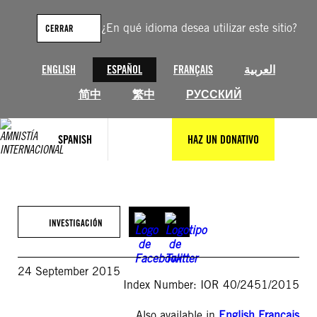
Saltar
al
¿En qué idioma desea utilizar este sitio?
CERRAR
contenido
ENGLISH
ESPAÑOL
FRANÇAIS
العربية
简中
繁中
РУССКИЙ
SPANISH
HAZ UN DONATIVO
INVESTIGACIÓN
24 September 2015
Index Number: IOR 40/2451/2015
Also available in
English
,
Français