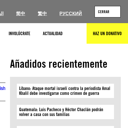
CERRAR
ال
简中
繁中
РУССКИЙ
INVOLÚCRATE
ACTUALIDAD
HAZ UN DONATIVO
BUSCAR
Añadidos recientemente
ish
Líbano: Ataque mortal israelí contra la periodista Amal
Khalil debe investigarse como crimen de guerra
Guatemala: Luis Pacheco y Héctor Chaclán podrán
volver a casa con sus familias