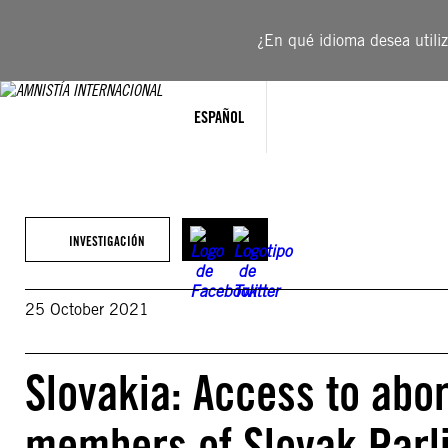
Saltar
al
¿En qué idioma desea utiliza
contenido
ESPAÑOL
INVESTIGACIÓN
25 October 2021
Slovakia: Access to abort
members of Slovak Parl