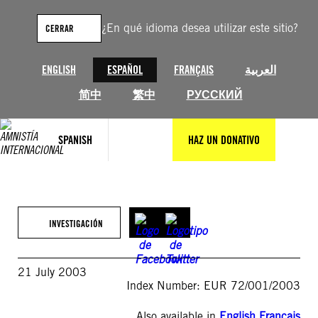
Saltar
al
¿En qué idioma desea utilizar este sitio?
CERRAR
contenido
ENGLISH
ESPAÑOL
FRANÇAIS
العربية
简中
繁中
РУССКИЙ
SPANISH
HAZ UN DONATIVO
INVESTIGACIÓN
21 July 2003
Index Number: EUR 72/001/2003
Also available in
English
,
Français