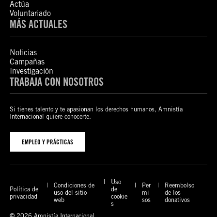
Actúa
Voluntariado
MÁS ACTUALES
Noticias
Campañas
Investigación
TRABAJA CON NOSOTROS
Si tienes talento y te apasionan los derechos humanos, Amnistía
Internacional quiere conocerte.
EMPLEO Y PRÁCTICAS
Uso
Condiciones de
Per
Reembolso
Política de
de
uso del sitio
mi
de los
privacidad
cookie
web
sos
donativos
s
© 2026 Amnistía Internacional