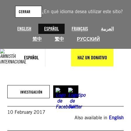
Saltar
al
¿En qué idioma desea utilizar este sitio?
CERRAR
contenido
ENGLISH
ESPAÑOL
FRANÇAIS
العربية
简中
繁中
РУССКИЙ
ESPAÑOL
HAZ UN DONATIVO
INVESTIGACIÓN
10 February 2017
Also available in
English