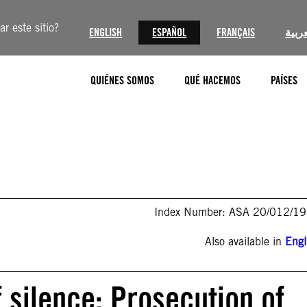
r este sitio?
ENGLISH
ESPAÑOL
FRANÇAIS
عربية
QUIÉNES SOMOS
QUÉ HACEMOS
PAÍSES
Index Number: ASA 20/012/1
Also available in
Engl
f silence: Prosecution of