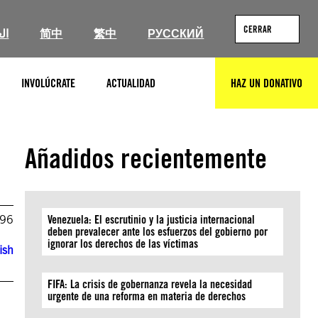
CERRAR
ال
简中
繁中
РУССКИЙ
INVOLÚCRATE
ACTUALIDAD
HAZ UN DONATIVO
BUSCAR
Añadidos recientemente
996
Venezuela: El escrutinio y la justicia internacional
deben prevalecer ante los esfuerzos del gobierno por
ignorar los derechos de las víctimas
ish
FIFA: La crisis de gobernanza revela la necesidad
urgente de una reforma en materia de derechos