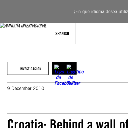
Saltar
al
¿En qué idioma desea utiliza
contenido
SPANISH
INVESTIGACIÓN
9 December 2010
Croatia: Behind a wall o