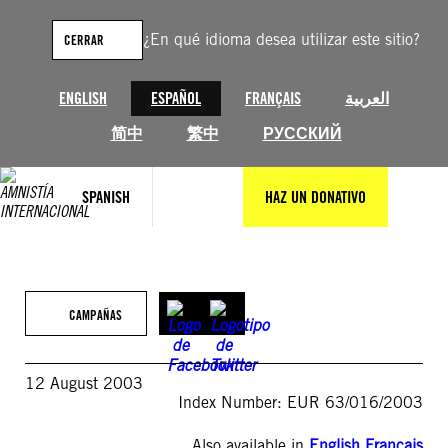
Saltar
al
¿En qué idioma desea utilizar este sitio?
CERRAR
contenido
ENGLISH
ESPAÑOL
FRANÇAIS
العربية
简中
繁中
РУССКИЙ
SPANISH
HAZ UN DONATIVO
CAMPAÑAS
12 August 2003
Index Number: EUR 63/016/2003
Also available in
English
,
Français