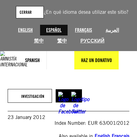
Saltar
al
¿En qué idioma desea utilizar este sitio?
CERRAR
contenido
ENGLISH
ESPAÑOL
FRANÇAIS
العربية
简中
繁中
РУССКИЙ
SPANISH
HAZ UN DONATIVO
INVESTIGACIÓN
23 January 2012
Index Number: EUR 63/001/2012
Also available in
English
,
Français