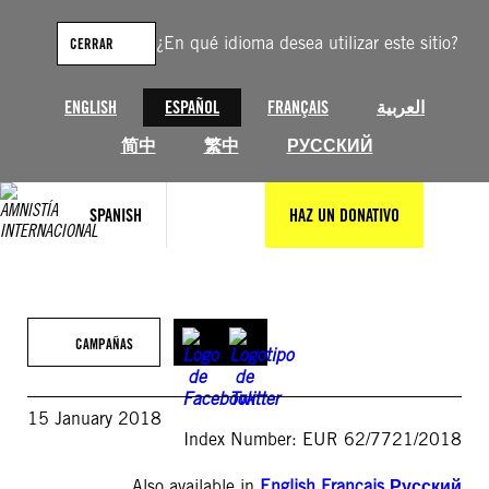
Saltar
al
¿En qué idioma desea utilizar este sitio?
CERRAR
contenido
ENGLISH
ESPAÑOL
FRANÇAIS
العربية
简中
繁中
РУССКИЙ
SPANISH
HAZ UN DONATIVO
CAMPAÑAS
15 January 2018
Index Number: EUR 62/7721/2018
Also available in
English
,
Français
,
Русский