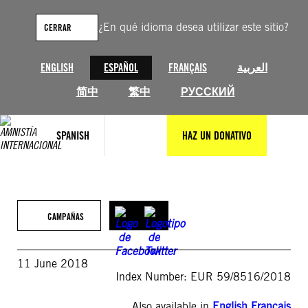
Saltar
al
¿En qué idioma desea utilizar este sitio?
CERRAR
contenido
ENGLISH
ESPAÑOL
FRANÇAIS
العربية
简中
繁中
РУССКИЙ
SPANISH
HAZ UN DONATIVO
CAMPAÑAS
11 June 2018
Index Number: EUR 59/8516/2018
Also available in
English
,
Français