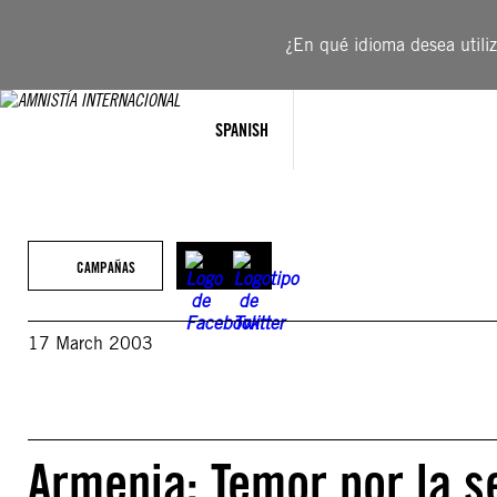
Saltar
al
¿En qué idioma desea utiliza
contenido
SPANISH
CAMPAÑAS
17 March 2003
Armenia: Temor por la s