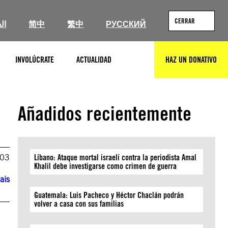
CERRAR
ال
简中
繁中
РУССКИЙ
INVOLÚCRATE
ACTUALIDAD
HAZ UN DONATIVO
BUSCAR
Añadidos recientemente
003
Líbano: Ataque mortal israelí contra la periodista Amal
Khalil debe investigarse como crimen de guerra
ais
Guatemala: Luis Pacheco y Héctor Chaclán podrán
volver a casa con sus familias