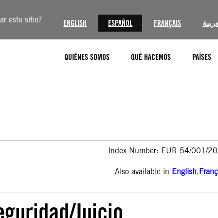
r este sitio?
ENGLISH
ESPAÑOL
FRANÇAIS
عربية
QUIÉNES SOMOS
QUÉ HACEMOS
PAÍSES
Index Number: EUR 54/001/2
Also available in
English
,
Franç
eguridad/Juicio