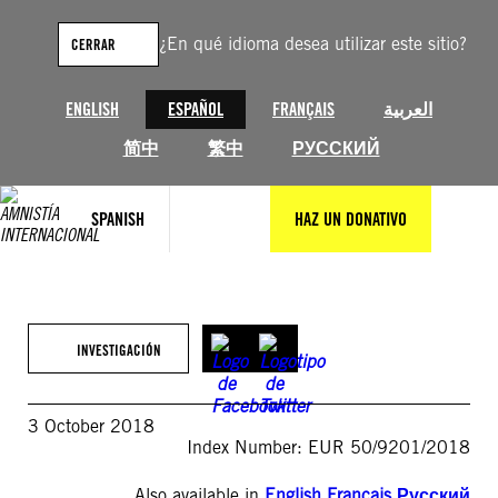
Saltar
al
¿En qué idioma desea utilizar este sitio?
CERRAR
contenido
ENGLISH
ESPAÑOL
FRANÇAIS
العربية
简中
繁中
РУССКИЙ
SPANISH
HAZ UN DONATIVO
INVESTIGACIÓN
3 October 2018
Index Number: EUR 50/9201/2018
Also available in
English
,
Français
,
Русский