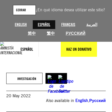
Saltar
al
¿En qué idioma desea utilizar este sitio?
CERRAR
contenido
ENGLISH
ESPAÑOL
FRANÇAIS
العربية
简中
繁中
РУССКИЙ
ESPAÑOL
HAZ UN DONATIVO
INVESTIGACIÓN
20 May 2022
Also available in
English
,
Русский