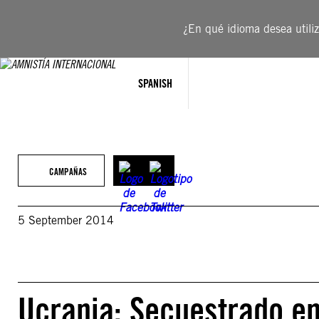
Saltar
al
¿En qué idioma desea utiliza
contenido
SPANISH
CAMPAÑAS
5 September 2014
Ucrania: Secuestrado en