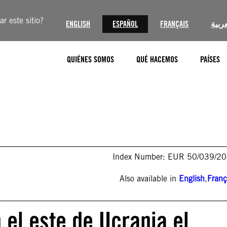
r este sitio?
ENGLISH
ESPAÑOL
FRANÇAIS
عربية
QUIÉNES SOMOS
QUÉ HACEMOS
PAÍSES
Index Number: EUR 50/039/2
Also available in
English
,
Franç
 el este de Ucrania el