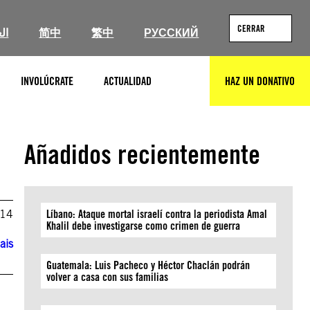
CERRAR
ال
简中
繁中
РУССКИЙ
INVOLÚCRATE
ACTUALIDAD
HAZ UN DONATIVO
BUSCAR
Añadidos recientemente
014
Líbano: Ataque mortal israelí contra la periodista Amal
Khalil debe investigarse como crimen de guerra
ais
Guatemala: Luis Pacheco y Héctor Chaclán podrán
volver a casa con sus familias