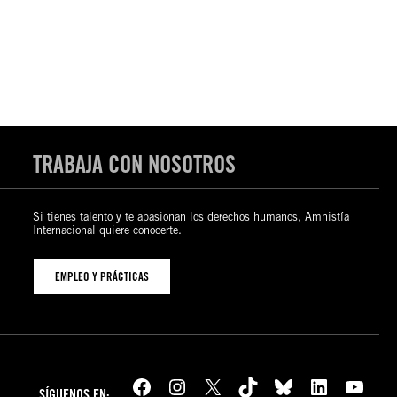
TRABAJA CON NOSOTROS
Si tienes talento y te apasionan los derechos humanos, Amnistía
Internacional quiere conocerte.
EMPLEO Y PRÁCTICAS
Facebook
Instagram
X
TikTok
Bluesky
LinkedIn
YouTube
SÍGUENOS EN: