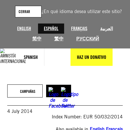
Saltar
al
¿En qué idioma desea utilizar este sitio?
CERRAR
contenido
ENGLISH
ESPAÑOL
FRANÇAIS
العربية
简中
繁中
РУССКИЙ
SPANISH
HAZ UN DONATIVO
CAMPAÑAS
4 July 2014
Index Number: EUR 50/032/2014
Also available in
English
,
Français