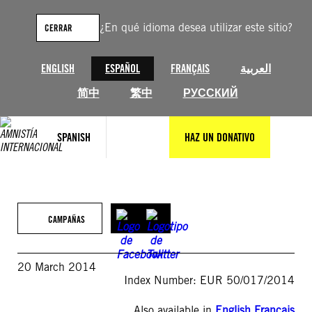
Saltar
al
¿En qué idioma desea utilizar este sitio?
CERRAR
contenido
ENGLISH
ESPAÑOL
FRANÇAIS
العربية
简中
繁中
РУССКИЙ
SPANISH
HAZ UN DONATIVO
CAMPAÑAS
20 March 2014
Index Number: EUR 50/017/2014
Also available in
English
,
Français