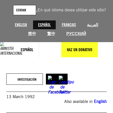
Saltar
al
¿En qué idioma desea utilizar este sitio?
CERRAR
contenido
ENGLISH
ESPAÑOL
FRANÇAIS
العربية
简中
繁中
РУССКИЙ
ESPAÑOL
HAZ UN DONATIVO
INVESTIGACIÓN
13 March 1992
Also available in
English