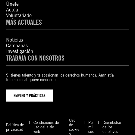
Únete
Actúa
Voluntariado
MÁS ACTUALES
Noticias
Campañas
Investigación
TRABAJA CON NOSOTROS
Si tienes talento y te apasionan los derechos humanos, Amnistía
Internacional quiere conocerte.
EMPLEO Y PRÁCTICAS
Uso
Condiciones de
Per
Reembolso
Política de
de
uso del sitio
mi
de los
privacidad
cookie
web
sos
donativos
s