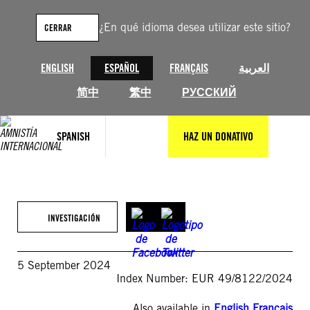
Saltar
al
¿En qué idioma desea utilizar este sitio?
CERRAR
contenido
ENGLISH
ESPAÑOL
FRANÇAIS
العربية
简中
繁中
РУССКИЙ
SPANISH
HAZ UN DONATIVO
INVESTIGACIÓN
5 September 2024
Index Number: EUR 49/8122/2024
Also available in
English
,
Français