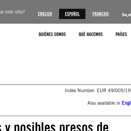
r este sitio?
ENGLISH
ESPAÑOL
FRANÇAIS
عربية
QUIÉNES SOMOS
QUÉ HACEMOS
PAÍSES
Index Number: EUR 49/005/1
Also available in
Engl
s y posibles presos de