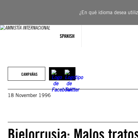
Saltar
al
¿En qué idioma desea utiliza
contenido
SPANISH
CAMPAÑAS
18 November 1996
Bielorrusia: Malos trato