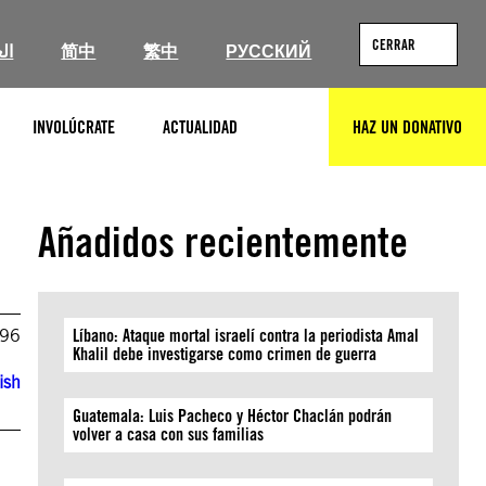
CERRAR
ال
简中
繁中
РУССКИЙ
INVOLÚCRATE
ACTUALIDAD
HAZ UN DONATIVO
BUSCAR
Añadidos recientemente
996
Líbano: Ataque mortal israelí contra la periodista Amal
Khalil debe investigarse como crimen de guerra
ish
Guatemala: Luis Pacheco y Héctor Chaclán podrán
volver a casa con sus familias