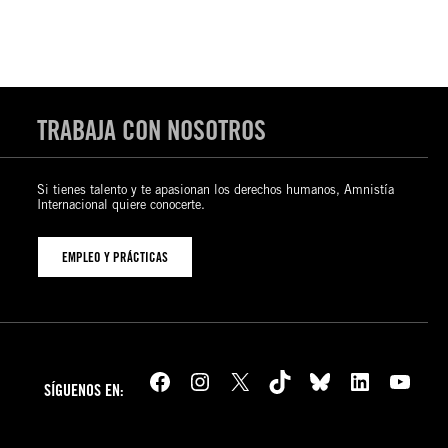
TRABAJA CON NOSOTROS
Si tienes talento y te apasionan los derechos humanos, Amnistía
Internacional quiere conocerte.
EMPLEO Y PRÁCTICAS
Facebook
Instagram
X
TikTok
Bluesky
LinkedIn
YouTube
SÍGUENOS EN: