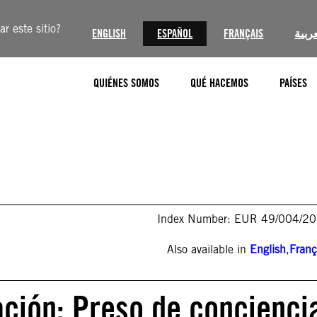
r este sitio?
ENGLISH
ESPAÑOL
FRANÇAIS
عربية
QUIÉNES SOMOS
QUÉ HACEMOS
PAÍSES
Index Number: EUR 49/004/2
Also available in
English
,
Franç
ación: Preso de concienci