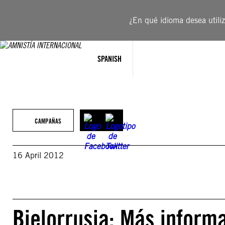
Saltar
al
¿En qué idioma desea utiliza
contenido
SPANISH
CAMPAÑAS
16 April 2012
Bielorrusia: Más inform