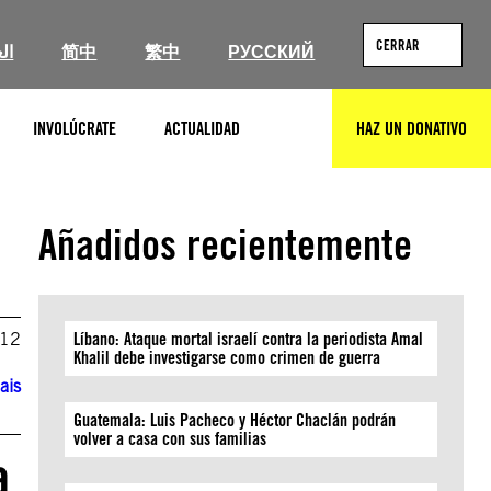
CERRAR
ال
简中
繁中
РУССКИЙ
INVOLÚCRATE
ACTUALIDAD
HAZ UN DONATIVO
BUSCAR
Añadidos recientemente
012
Líbano: Ataque mortal israelí contra la periodista Amal
Khalil debe investigarse como crimen de guerra
ais
Guatemala: Luis Pacheco y Héctor Chaclán podrán
volver a casa con sus familias
a