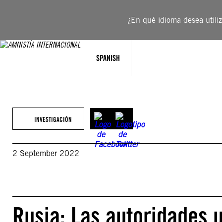
Saltar
al
¿En qué idioma desea utiliza
contenido
SPANISH
INVESTIGACIÓN
2 September 2022
Rusia: Las autoridades u