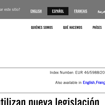
r este sitio?
ENGLISH
ESPAÑOL
FRANÇAIS
عربية
QUIÉNES SOMOS
QUÉ HACEMOS
PAÍSES
Index Number: EUR 46/5988/2
Also available in
English
,
Franç
tilizan nueva legislación