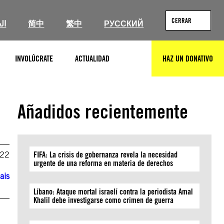
CERRAR
ال
简中
繁中
РУССКИЙ
INVOLÚCRATE
ACTUALIDAD
HAZ UN DONATIVO
BUSCAR
Añadidos recientemente
022
FIFA: La crisis de gobernanza revela la necesidad
urgente de una reforma en materia de derechos
ais
Líbano: Ataque mortal israelí contra la periodista Amal
Khalil debe investigarse como crimen de guerra