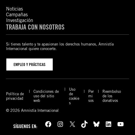
Noticias
Campañas
Investigación
TRABAJA CON NOSOTROS
Si tienes talento y te apasionan los derechos humanos, Amnistía
Internacional quiere conocerte.
EMPLEO Y PRÁCTICAS
Uso
Condiciones de
Per
Reembolso
Política de
de
uso del sitio
mi
de los
privacidad
cookie
web
sos
donativos
s
© 2026 Amnistía Internacional
Facebook
Instagram
X
TikTok
Bluesky
LinkedIn
YouTube
SÍGUENOS EN: