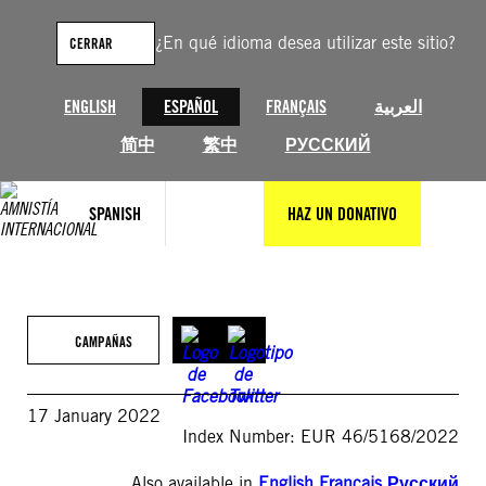
Saltar
al
¿En qué idioma desea utilizar este sitio?
CERRAR
contenido
ENGLISH
ESPAÑOL
FRANÇAIS
العربية
简中
繁中
РУССКИЙ
SPANISH
HAZ UN DONATIVO
CAMPAÑAS
17 January 2022
Index Number: EUR 46/5168/2022
Also available in
English
,
Français
,
Русский