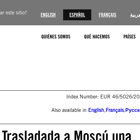
r este sitio?
ENGLISH
ESPAÑOL
FRANÇAIS
عربية
QUIÉNES SOMOS
QUÉ HACEMOS
PAÍSES
Index Number: EUR 46/5026/2
Also available in
English
,
Français
,
Русс
 Trasladada a Moscú una