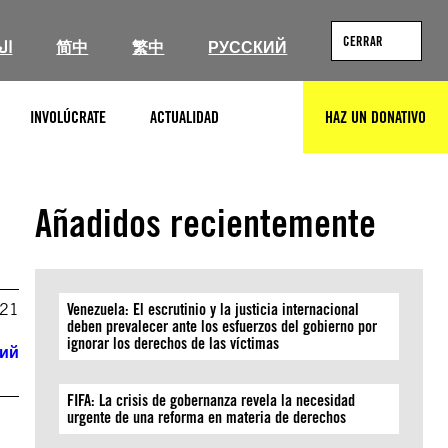
CERRAR
ال
简中
繁中
РУССКИЙ
INVOLÚCRATE
ACTUALIDAD
HAZ UN DONATIVO
BUSCAR
Añadidos recientemente
021
Venezuela: El escrutinio y la justicia internacional
deben prevalecer ante los esfuerzos del gobierno por
ignorar los derechos de las víctimas
кий
FIFA: La crisis de gobernanza revela la necesidad
urgente de una reforma en materia de derechos