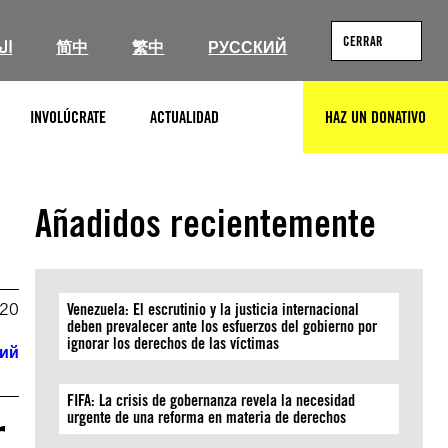
CERRAR
ال
简中
繁中
РУССКИЙ
INVOLÚCRATE
ACTUALIDAD
HAZ UN DONATIVO
BUSCAR
Añadidos recientemente
020
Venezuela: El escrutinio y la justicia internacional
deben prevalecer ante los esfuerzos del gobierno por
ignorar los derechos de las víctimas
кий
FIFA: La crisis de gobernanza revela la necesidad
r
urgente de una reforma en materia de derechos