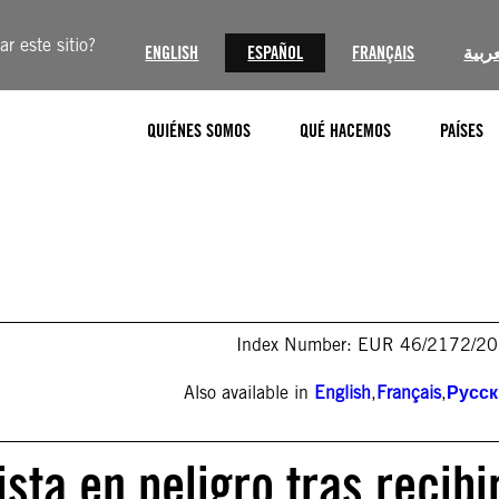
r este sitio?
ENGLISH
ESPAÑOL
FRANÇAIS
عربية
QUIÉNES SOMOS
QUÉ HACEMOS
PAÍSES
Index Number: EUR 46/2172/2
Also available in
English
,
Français
,
Русс
sta en peligro tras recibi