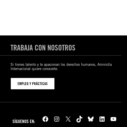
TRABAJA CON NOSOTROS
Si tienes talento y te apasionan los derechos humanos, Amnistía
Internacional quiere conocerte.
EMPLEO Y PRÁCTICAS
Facebook
Instagram
X
TikTok
Bluesky
LinkedIn
YouTube
SÍGUENOS EN: