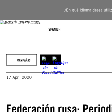
Saltar
al
¿En qué idioma desea utiliza
contenido
SPANISH
CAMPAÑAS
17 April 2020
Federación rusa: Periodi