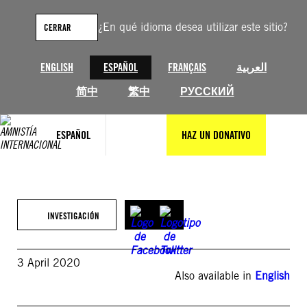
Saltar
al
¿En qué idioma desea utilizar este sitio?
CERRAR
contenido
ENGLISH
ESPAÑOL
FRANÇAIS
العربية
简中
繁中
РУССКИЙ
ESPAÑOL
HAZ UN DONATIVO
INVESTIGACIÓN
3 April 2020
Also available in
English