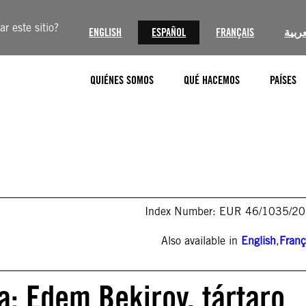
r este sitio?
ENGLISH
ESPAÑOL
FRANÇAIS
عربية
QUIÉNES SOMOS
QUÉ HACEMOS
PAÍSES
Index Number: EUR 46/1035/2
Also available in
English
,
Franç
: Edem Bekirov, tártaro