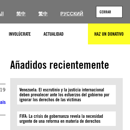
CERRAR
ال
简中
繁中
РУССКИЙ
INVOLÚCRATE
ACTUALIDAD
HAZ UN DONATIVO
BUSCAR
Añadidos recientemente
019
Venezuela: El escrutinio y la justicia internacional
deben prevalecer ante los esfuerzos del gobierno por
ignorar los derechos de las víctimas
ais
FIFA: La crisis de gobernanza revela la necesidad
urgente de una reforma en materia de derechos