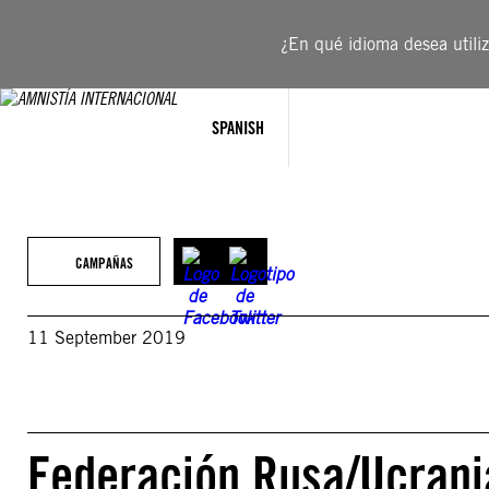
Saltar
al
¿En qué idioma desea utiliza
contenido
SPANISH
CAMPAÑAS
11 September 2019
Federación Rusa/Ucrania