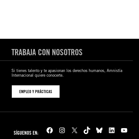
TRABAJA CON NOSOTROS
Si tienes talento y te apasionan los derechos humanos, Amnistía
Internacional quiere conocerte.
EMPLEO Y PRÁCTICAS
Facebook
Instagram
X
TikTok
Bluesky
LinkedIn
YouTube
SÍGUENOS EN: