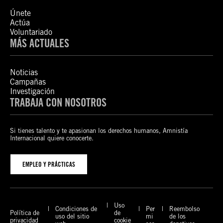
Únete
Actúa
Voluntariado
MÁS ACTUALES
Noticias
Campañas
Investigación
TRABAJA CON NOSOTROS
Si tienes talento y te apasionan los derechos humanos, Amnistía
Internacional quiere conocerte.
EMPLEO Y PRÁCTICAS
Uso
Condiciones de
Per
Reembolso
Política de
de
uso del sitio
mi
de los
privacidad
cookie