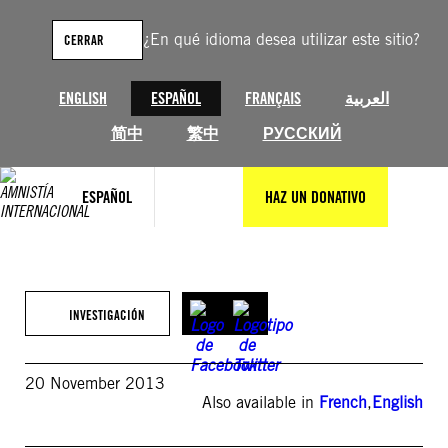
Saltar
al
¿En qué idioma desea utilizar este sitio?
CERRAR
contenido
ENGLISH
ESPAÑOL
FRANÇAIS
العربية
简中
繁中
РУССКИЙ
ESPAÑOL
HAZ UN DONATIVO
INVESTIGACIÓN
20 November 2013
Also available in
French
,
English