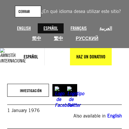
Saltar
al
¿En qué idioma desea utilizar este sitio?
CERRAR
contenido
ENGLISH
ESPAÑOL
FRANÇAIS
العربية
简中
繁中
РУССКИЙ
ESPAÑOL
HAZ UN DONATIVO
INVESTIGACIÓN
1 January 1976
Also available in
English