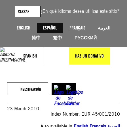
Saltar
al
¿En qué idioma desea utilizar este sitio?
CERRAR
contenido
ENGLISH
ESPAÑOL
FRANÇAIS
العربية
简中
繁中
РУССКИЙ
SPANISH
HAZ UN DONATIVO
INVESTIGACIÓN
23 March 2010
Index Number: EUR 45/001/2010
Also available in
English
,
Français
,
العربية