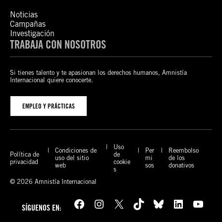
Noticias
Campañas
Investigación
TRABAJA CON NOSOTROS
Si tienes talento y te apasionan los derechos humanos, Amnistía
Internacional quiere conocerte.
EMPLEO Y PRÁCTICAS
Uso
Condiciones de
Per
Reembolso
Política de
de
uso del sitio
mi
de los
privacidad
cookie
web
sos
donativos
s
© 2026 Amnistía Internacional
Facebook
Instagram
X
TikTok
Bluesky
LinkedIn
YouTube
SÍGUENOS EN: