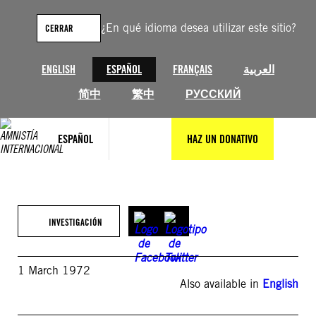
Saltar
al
¿En qué idioma desea utilizar este sitio?
CERRAR
contenido
ENGLISH
ESPAÑOL
FRANÇAIS
العربية
简中
繁中
РУССКИЙ
ESPAÑOL
HAZ UN DONATIVO
INVESTIGACIÓN
1 March 1972
Also available in
English