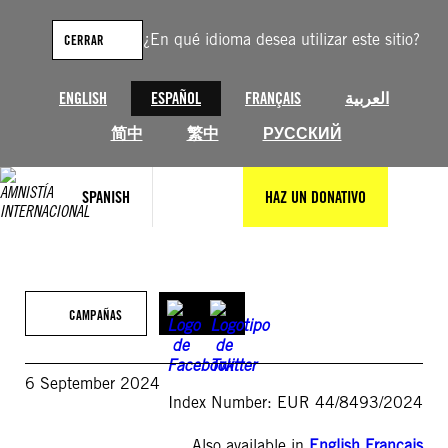
Saltar
al
¿En qué idioma desea utilizar este sitio?
CERRAR
contenido
ENGLISH
ESPAÑOL
FRANÇAIS
العربية
简中
繁中
РУССКИЙ
SPANISH
HAZ UN DONATIVO
CAMPAÑAS
6 September 2024
Index Number: EUR 44/8493/2024
Also available in
English
,
Français