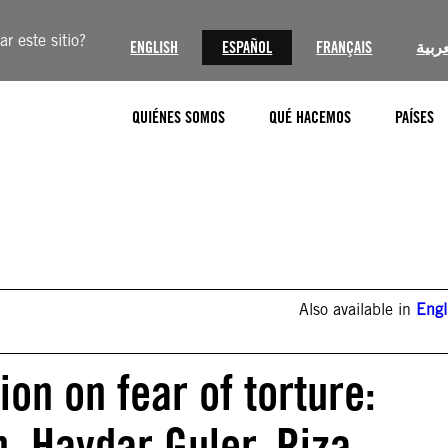
r este sitio?
ENGLISH
ESPAÑOL
FRANÇAIS
عربية
QUIÉNES SOMOS
QUÉ HACEMOS
PAÍSES
Also available in
Engl
ion on fear of torture:
, Haydar Guler, Riza