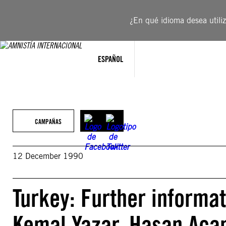
Saltar
al
¿En qué idioma desea utiliza
contenido
ESPAÑOL
CAMPAÑAS
12 December 1990
Turkey: Further informat
Kemal Yazar, Hasan Acan