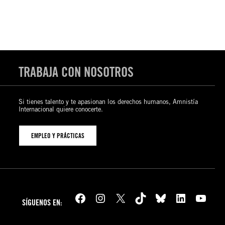
TRABAJA CON NOSOTROS
Si tienes talento y te apasionan los derechos humanos, Amnistía
Internacional quiere conocerte.
EMPLEO Y PRÁCTICAS
Facebook
Instagram
X
TikTok
Bluesky
LinkedIn
YouTube
SÍGUENOS EN: