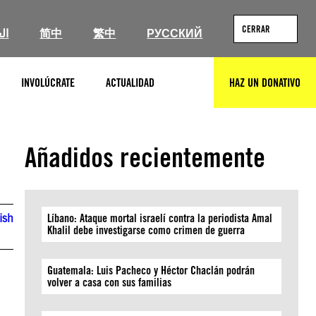
CERRAR
ال
简中
繁中
РУССКИЙ
INVOLÚCRATE
ACTUALIDAD
HAZ UN DONATIVO
BUSCAR
Añadidos recientemente
ish
Líbano: Ataque mortal israelí contra la periodista Amal
Khalil debe investigarse como crimen de guerra
Guatemala: Luis Pacheco y Héctor Chaclán podrán
volver a casa con sus familias