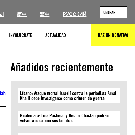
CERRAR
ال
简中
繁中
РУССКИЙ
INVOLÚCRATE
ACTUALIDAD
HAZ UN DONATIVO
BUSCAR
Añadidos recientemente
ish
Líbano: Ataque mortal israelí contra la periodista Amal
Khalil debe investigarse como crimen de guerra
Guatemala: Luis Pacheco y Héctor Chaclán podrán
volver a casa con sus familias