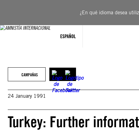
Saltar
al
¿En qué idioma desea utiliza
contenido
ESPAÑOL
CAMPAÑAS
24 January 1991
Turkey: Further informat