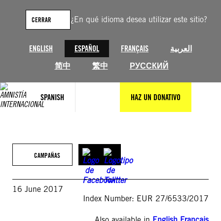
Saltar
al
¿En qué idioma desea utilizar este sitio?
CERRAR
contenido
ENGLISH
ESPAÑOL
FRANÇAIS
العربية
简中
繁中
РУССКИЙ
SPANISH
HAZ UN DONATIVO
CAMPAÑAS
16 June 2017
Index Number: EUR 27/6533/2017
Also available in
English
,
Français