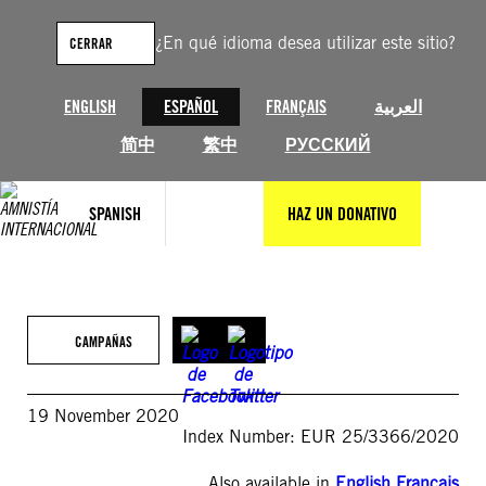
Saltar
al
¿En qué idioma desea utilizar este sitio?
CERRAR
contenido
ENGLISH
ESPAÑOL
FRANÇAIS
العربية
简中
繁中
РУССКИЙ
SPANISH
HAZ UN DONATIVO
CAMPAÑAS
19 November 2020
Index Number: EUR 25/3366/2020
Also available in
English
,
Français