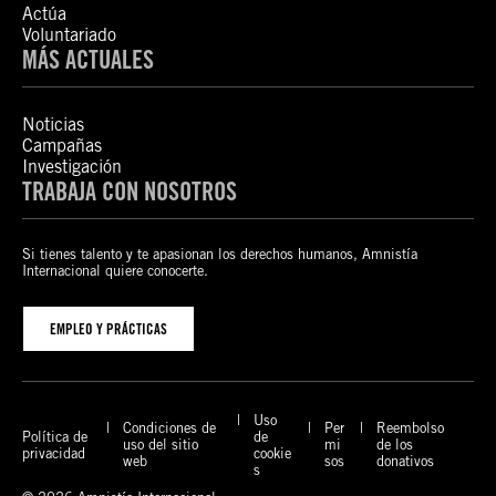
Actúa
Voluntariado
MÁS ACTUALES
Noticias
Campañas
Investigación
TRABAJA CON NOSOTROS
Si tienes talento y te apasionan los derechos humanos, Amnistía
Internacional quiere conocerte.
EMPLEO Y PRÁCTICAS
Uso
Condiciones de
Per
Reembolso
Política de
de
uso del sitio
mi
de los
privacidad
cookie
web
sos
donativos
s