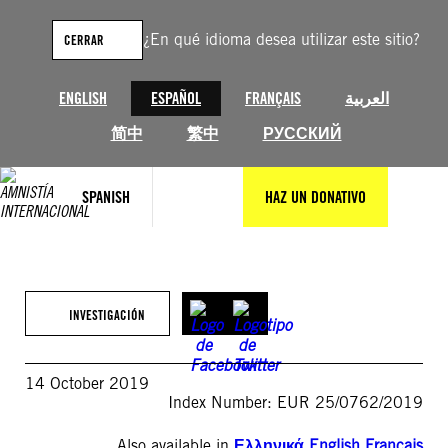
Saltar
al
¿En qué idioma desea utilizar este sitio?
CERRAR
contenido
ENGLISH
ESPAÑOL
FRANÇAIS
العربية
简中
繁中
РУССКИЙ
SPANISH
HAZ UN DONATIVO
INVESTIGACIÓN
14 October 2019
Index Number: EUR 25/0762/2019
Also available in
Ελληνικά
,
English
,
Français