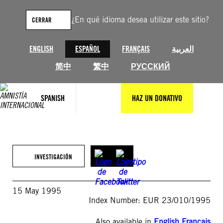
Saltar
al
¿En qué idioma desea utilizar este sitio?
CERRAR
contenido
ENGLISH
ESPAÑOL
FRANÇAIS
العربية
简中
繁中
РУССКИЙ
SPANISH
HAZ UN DONATIVO
INVESTIGACIÓN
15 May 1995
Index Number: EUR 23/010/1995
Also available in
English
,
Français