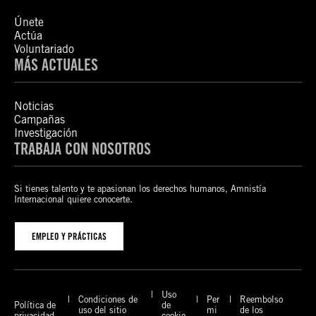
Únete
Actúa
Voluntariado
MÁS ACTUALES
Noticias
Campañas
Investigación
TRABAJA CON NOSOTROS
Si tienes talento y te apasionan los derechos humanos, Amnistía
Internacional quiere conocerte.
EMPLEO Y PRÁCTICAS
Uso
Condiciones de
Per
Reembolso
Política de
de
uso del sitio
mi
de los
privacidad
cookie