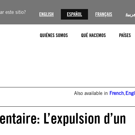
r este sitio?
ENGLISH
ESPAÑOL
FRANÇAIS
عربية
QUIÉNES SOMOS
QUÉ HACEMOS
PAÍSES
Also available in
French
,
Engl
ntaire: L’expulsion d’un