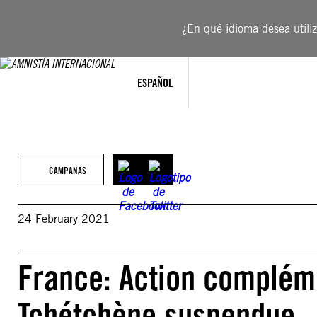
Saltar
al
¿En qué idioma desea utiliza
contenido
ESPAÑOL
CAMPAÑAS
24 February 2021
France: Action compléme
Tchétchène suspendue