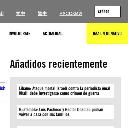
CERRAR
ال
简中
繁中
РУССКИЙ
INVOLÚCRATE
ACTUALIDAD
HAZ UN DONATIVO
BUSCAR
Añadidos recientemente
ish
Líbano: Ataque mortal israelí contra la periodista Amal
Khalil debe investigarse como crimen de guerra
Guatemala: Luis Pacheco y Héctor Chaclán podrán
volver a casa con sus familias