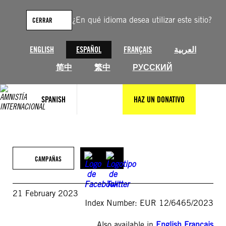
Saltar
al
¿En qué idioma desea utilizar este sitio?
CERRAR
contenido
ENGLISH
ESPAÑOL
FRANÇAIS
العربية
简中
繁中
РУССКИЙ
SPANISH
HAZ UN DONATIVO
CAMPAÑAS
21 February 2023
Index Number: EUR 12/6465/2023
Also available in
English
,
Français